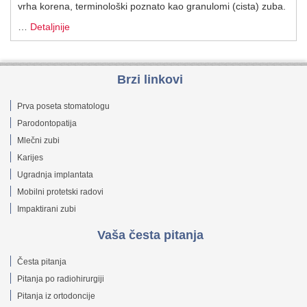
vrha korena, terminološki poznato kao granulomi (cista) zuba.
…
Detaljnije
Brzi linkovi
Prva poseta stomatologu
Parodontopatija
Mlečni zubi
Karijes
Ugradnja implantata
Mobilni protetski radovi
Impaktirani zubi
Vaša česta pitanja
Česta pitanja
Pitanja po radiohirurgiji
Pitanja iz ortodoncije