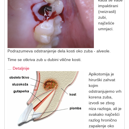
kada se vade
impaktirani
(neizrasli)
zubi,
najčešće
umnjaci.
Podrazumeva odstranjenje dela kosti oko zuba - alveole.
Time se otkriva zub u dubini vilične kosti.
…
Detaljnije
Apikotomija je
hirurški zahvat
kojim
odstranjujemo vrh
korena zuba,
izvodi se zbog
niza razloga, ali je
svakako najčešći
razlog hronično
zapalenje oko