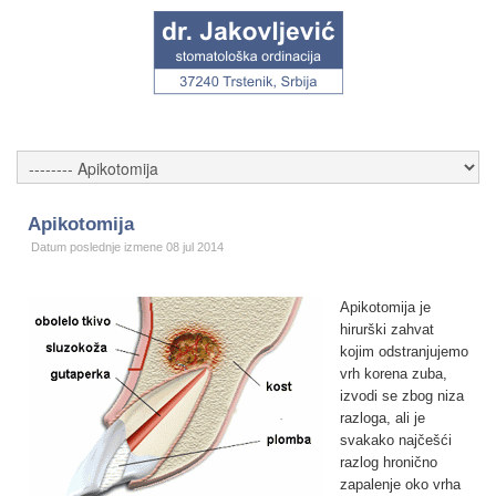
Apikotomija
Datum poslednje izmene 08 jul 2014
Apikotomija je
hirurški zahvat
kojim odstranjujemo
vrh korena zuba,
izvodi se zbog niza
razloga, ali je
svakako najčešći
razlog hronično
zapalenje oko vrha