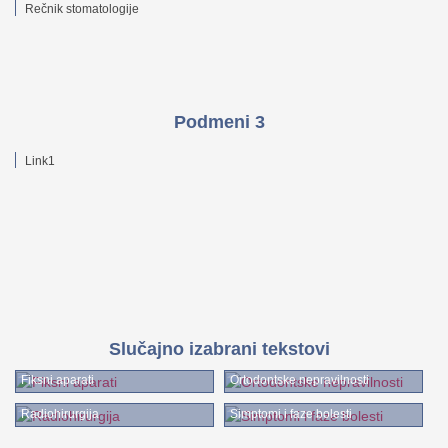
Rečnik stomatologije
Podmeni 3
Link1
Slučajno izabrani tekstovi
Fiksni aparati
Ortodontske nepravilnosti
Radiohirurgija
Simptomi i faze bolesti