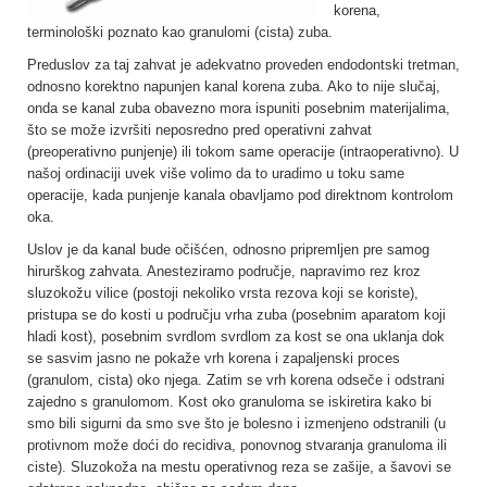
korena,
terminološki poznato kao granulomi (cista) zuba.
Preduslov za taj zahvat je adekvatno proveden endodontski tretman,
odnosno korektno napunjen kanal korena zuba. Ako to nije slučaj,
onda se kanal zuba obavezno mora ispuniti posebnim materijalima,
što se može izvršiti neposredno pred operativni zahvat
(preoperativno punjenje) ili tokom same operacije (intraoperativno). U
našoj ordinaciji uvek više volimo da to uradimo u toku same
operacije, kada punjenje kanala obavljamo pod direktnom kontrolom
oka.
Uslov je da kanal bude očišćen, odnosno pripremljen pre samog
hirurškog zahvata. Anesteziramo područje, napravimo rez kroz
sluzokožu vilice (postoji nekoliko vrsta rezova koji se koriste),
pristupa se do kosti u području vrha zuba (posebnim aparatom koji
hladi kost), posebnim svrdlom svrdlom za kost se ona uklanja dok
se sasvim jasno ne pokaže vrh korena i zapaljenski proces
(granulom, cista) oko njega. Zatim se vrh korena odseče i odstrani
zajedno s granulomom. Kost oko granuloma se iskiretira kako bi
smo bili sigurni da smo sve što je bolesno i izmenjeno odstranili (u
protivnom može doći do recidiva, ponovnog stvaranja granuloma ili
ciste). Sluzokoža na mestu operativnog reza se zašije, a šavovi se