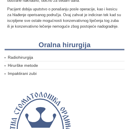
odstrane naknadno, obično za sedam dana.
Pacijent dobija uputstvo o ponašanju posle operacije, kao i kesicu
za hlađenje operisanog područja. Ovaj zahvat je indiciran tek kad su
iscrpljene sve ostale mogućnosti konzervativnog liječenja tog zuba
ili je konzervativno lečenje nemoguće zbog postojeće nadogradnje.
Oralna hirurgija
Radiohirurgija
Hirurške metode
Impaktirani zubi