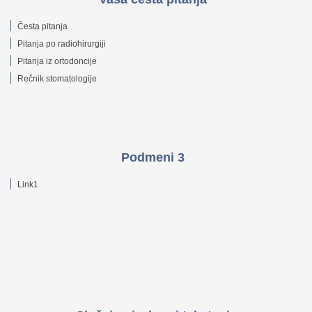
Česta pitanja
Pitanja po radiohirurgiji
Pitanja iz ortodoncije
Rečnik stomatologije
Podmeni 3
Link1