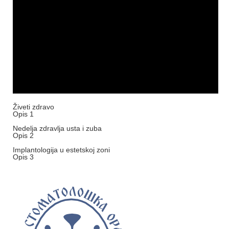
Živeti zdravo
‹
Opis 1
Nedelja zdravlja usta i zuba
Opis 2
Implantologija u estetskoj zoni
Opis 3