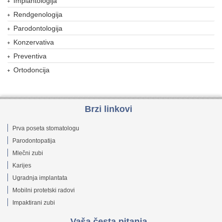
Implantologija
Rendgenologija
Parodontologija
Konzervativa
Preventiva
Ortodoncija
Brzi linkovi
Prva poseta stomatologu
Parodontopatija
Mlečni zubi
Karijes
Ugradnja implantata
Mobilni protetski radovi
Impaktirani zubi
Vaša česta pitanja