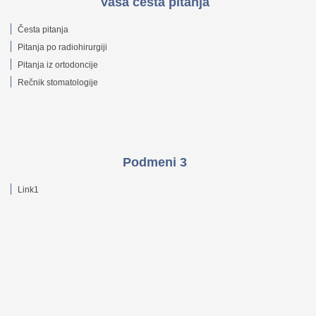
Vaša česta pitanja
Česta pitanja
Pitanja po radiohirurgiji
Pitanja iz ortodoncije
Rečnik stomatologije
Podmeni 3
Link1