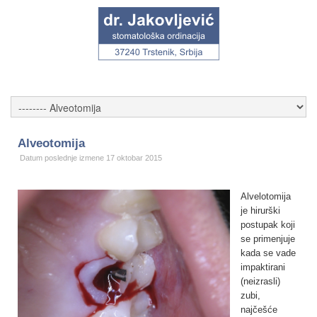
Alveotomija
Datum poslednje izmene 17 oktobar 2015
Alvelotomija
je hirurški
postupak koji
se primenjuje
kada se vade
impaktirani
(neizrasli)
zubi,
najčešće