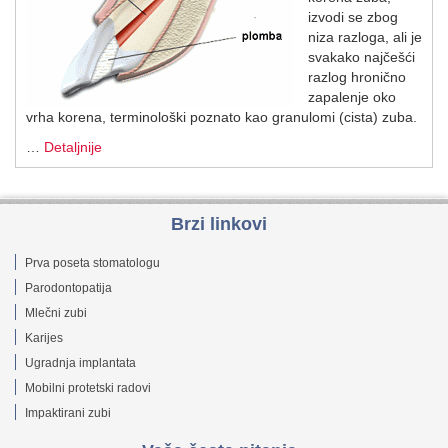
izvodi se zbog
niza razloga, ali je
svakako najčešći
razlog hronično
zapalenje oko
vrha korena, terminološki poznato kao granulomi (cista) zuba.
…
Detaljnije
Brzi linkovi
Prva poseta stomatologu
Parodontopatija
Mlečni zubi
Karijes
Ugradnja implantata
Mobilni protetski radovi
Impaktirani zubi