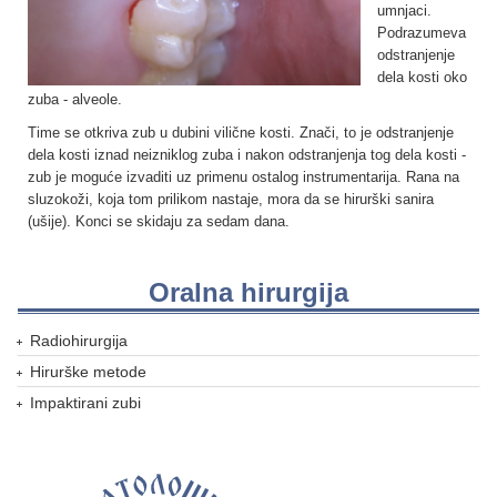
umnjaci.
Podrazumeva
odstranjenje
dela kosti oko
zuba - alveole.
Time se otkriva zub u dubini vilične kosti. Znači, to je odstranjenje
dela kosti iznad neizniklog zuba i nakon odstranjenja tog dela kosti -
zub je moguće izvaditi uz primenu ostalog instrumentarija. Rana na
sluzokoži, koja tom prilikom nastaje, mora da se hirurški sanira
(ušije). Konci se skidaju za sedam dana.
Oralna hirurgija
Radiohirurgija
Hirurške metode
Impaktirani zubi