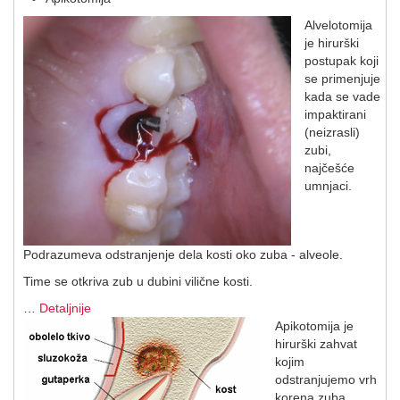
Alvelotomija
je hirurški
postupak koji
se primenjuje
kada se vade
impaktirani
(neizrasli)
zubi,
najčešće
umnjaci.
Podrazumeva odstranjenje dela kosti oko zuba - alveole.
Time se otkriva zub u dubini vilične kosti.
…
Detaljnije
Apikotomija je
hirurški zahvat
kojim
odstranjujemo vrh
korena zuba,